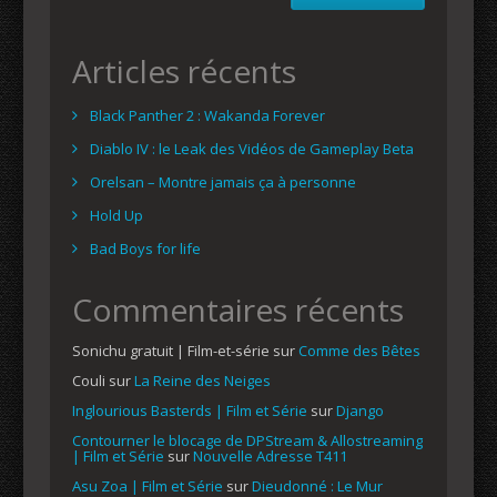
Articles récents
Black Panther 2 : Wakanda Forever
Diablo IV : le Leak des Vidéos de Gameplay Beta
Orelsan – Montre jamais ça à personne
Hold Up
Bad Boys for life
Commentaires récents
Sonichu gratuit | Film-et-série
sur
Comme des Bêtes
Couli
sur
La Reine des Neiges
Inglourious Basterds | Film et Série
sur
Django
Contourner le blocage de DPStream & Allostreaming
| Film et Série
sur
Nouvelle Adresse T411
Asu Zoa | Film et Série
sur
Dieudonné : Le Mur