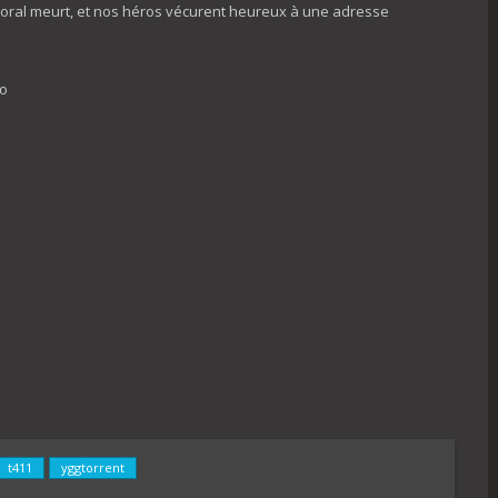
 Soral meurt, et nos héros vécurent heureux à une adresse
fo
t411
yggtorrent