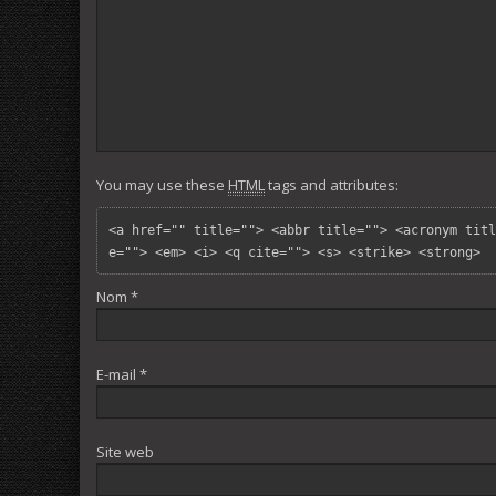
You may use these
HTML
tags and attributes:
<a href="" title=""> <abbr title=""> <acronym titl
e=""> <em> <i> <q cite=""> <s> <strike> <strong> 
Nom
*
E-mail
*
Site web