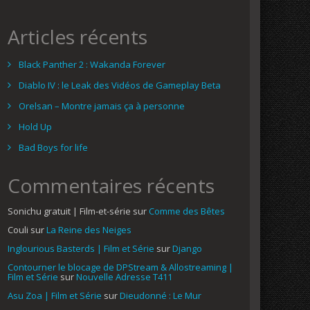
Articles récents
Black Panther 2 : Wakanda Forever
Diablo IV : le Leak des Vidéos de Gameplay Beta
Orelsan – Montre jamais ça à personne
Hold Up
Bad Boys for life
Commentaires récents
Sonichu gratuit | Film-et-série
sur
Comme des Bêtes
Couli
sur
La Reine des Neiges
Inglourious Basterds | Film et Série
sur
Django
Contourner le blocage de DPStream & Allostreaming |
Film et Série
sur
Nouvelle Adresse T411
Asu Zoa | Film et Série
sur
Dieudonné : Le Mur