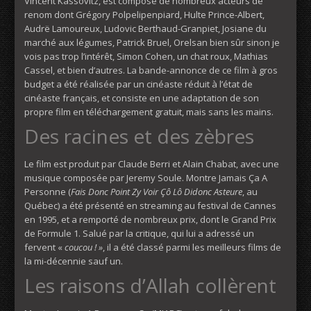
Vincent Kassovitz, est composé de nombreux acteurs de
renom dont Grégory Polpelipenpiard, Hulte Prince-Albert,
Audrë Lamoureux, Ludovic Berthaud-Granpiet, Josiane du
marché aux légumes, Patrick Bruel, Orelsan bien sûr sinon je
vois pas trop l’intérêt, Simon Cohen, un chat roux, Mathias
Cassel, et bien d’autres. La bande-annonce de ce film à gros
budget a été réalisée par un cinéaste réduit à l’état de
cinéaste français, et consiste en une adaptation de son
propre film en téléchargement gratuit, mais sans les mains.
Des racines et des zèbres
Le film est produit par Claude Berri et Alain Chabat, avec une
musique composée par Jeremy Soule. Montre Jamais Ça A
Personne (
Fais Donc Point Zy Voir Çô Lô Didonc Asteure
, au
Québec) a été présenté en streaming au festival de Cannes
en 1995, et a remporté de nombreux prix, dont le Grand Prix
de Formule 1. Salué par la critique, qui lui a adressé un
fervent «
coucou ! »
, il a été classé parmi les meilleurs films de
la mi-décennie sauf un.
Les raisons d’Allah collèrent