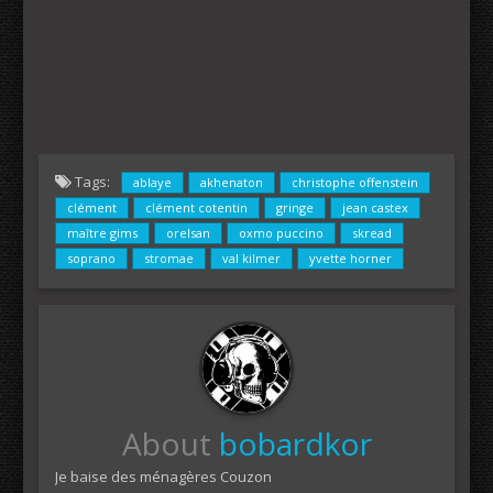
Tags:
ablaye
akhenaton
christophe offenstein
clément
clément cotentin
gringe
jean castex
maître gims
orelsan
oxmo puccino
skread
soprano
stromae
val kilmer
yvette horner
About
bobardkor
Je baise des ménagères Couzon