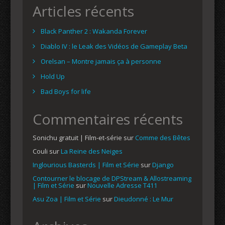
Articles récents
Black Panther 2 : Wakanda Forever
Diablo IV : le Leak des Vidéos de Gameplay Beta
Orelsan – Montre jamais ça à personne
Hold Up
Bad Boys for life
Commentaires récents
Sonichu gratuit | Film-et-série
sur
Comme des Bêtes
Couli
sur
La Reine des Neiges
Inglourious Basterds | Film et Série
sur
Django
Contourner le blocage de DPStream & Allostreaming
| Film et Série
sur
Nouvelle Adresse T411
Asu Zoa | Film et Série
sur
Dieudonné : Le Mur