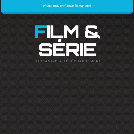
Hello, and welcome to my site!
FILM &
SÉRIE
STREAMING & TÉLÉCHARGEMENT