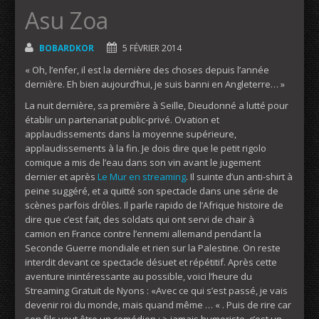
Asu Zoa
BOBARDKOR
5 FÉVRIER 2014
« Oh, l’enfer, il est la dernière des choses depuis l’année
dernière. Eh bien aujourd’hui, je suis banni en Angleterre… »
La nuit dernière, sa première à Seille, Dieudonné a lutté pour
établir un partenariat public-privé. Ovation et
applaudissements dans la moyenne supérieure,
applaudissements à la fin. Je dois dire que le petit rigolo
comique a mis de l’eau dans son vin avant le jugement
dernier et après
Le Mur en streaming
. Il suinte d’un anti-shirt à
peine suggéré, et a quitté son spectacle dans une série de
scènes parfois drôles. Il parle rapido de l’Afrique histoire de
dire que c’est fait, des soldats qui ont servi de chair à
camion en France contre l’ennemi allemand pendant la
Seconde Guerre mondiale et rien sur la Palestine. On reste
interdit devant ce spectacle désuet et répétitif. Après cette
aventure inintéressante au possible, voici l’heure du
Streaming Gratuit de Nyons : «Avec ce qui s’est passé, je vais
devenir roi du monde, mais quand même … « . Puis de rire car
son fils veut être un comédien : > jamais humoriste, c’est un