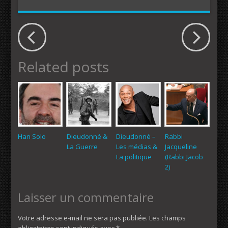
Related posts
Han Solo
Dieudonné &
Dieudonné –
Rabbi
La Guerre
Les médias &
Jacqueline
La politique
(Rabbi Jacob
2)
Laisser un commentaire
Votre adresse e-mail ne sera pas publiée.
Les champs
obligatoires sont indiqués avec
*