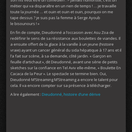
métier qui va disparaître en un rien de temps ! … je travaille
toute la journée … et ouin et ouin et ouin, pourquoi on me
tape dessus ? je suis pas la femme à Serge Ayoub
le bisounours ! »
En fin de compte, Dieudonné a l’occasion avec Asu Zoa de
redéfinir le sens de sa résistance aux boulettes de viandes. Il
a ensuite offert de la glace à la vanille à un jeune (histoire
vraie) ayant un cancer général du sida hépatique à 17 ans et il
l’a fait sur ​​scène, à sa demande, côté jardin. « Garçon en
feuille d’artichaut », dit Dieudonné, avant une série de petits
sketches sur la confiance en Tel Aviv elle-même, « Boulette En
Cacaca de la Peur ». Le spectacle se termine bien. Oui,
Dieudonné M’Streaming M’Streaming a encore le talent pour
cela. Il va encore compter sur sa présence à télécharger.
A lire également :
Dieudonné, histoire d’une dérive