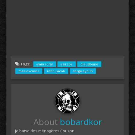
Tags:
alain soral
asu zoa
dieudonné
mes excuses
rabbi jacob
serge ayoub
About
bobardkor
Je baise des ménagères Couzon