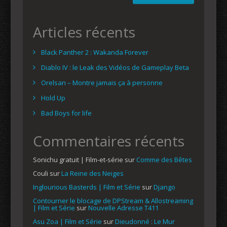
Articles récents
Black Panther 2 : Wakanda Forever
Diablo IV : le Leak des Vidéos de Gameplay Beta
Orelsan – Montre jamais ça à personne
Hold Up
Bad Boys for life
Commentaires récents
Sonichu gratuit | Film-et-série
sur
Comme des Bêtes
Couli
sur
La Reine des Neiges
Inglourious Basterds | Film et Série
sur
Django
Contourner le blocage de DPStream & Allostreaming
| Film et Série
sur
Nouvelle Adresse T411
Asu Zoa | Film et Série
sur
Dieudonné : Le Mur