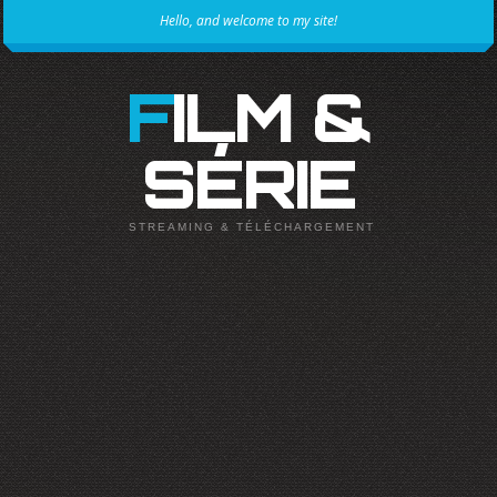
Hello, and welcome to my site!
FILM &
SÉRIE
STREAMING & TÉLÉCHARGEMENT