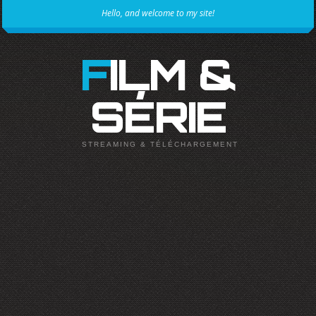
Hello, and welcome to my site!
FILM &
SÉRIE
STREAMING & TÉLÉCHARGEMENT