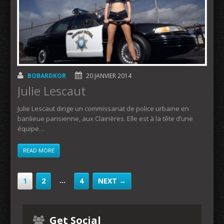
BOBARDKOR
20 JANVIER 2014
Julie Lescaut
Julie Lescaut dirige un commissariat de police urbaine en
banlieue parisienne, aux Clairières. Elle est à la tête d’une
équipe…
READ MORE
…
1
2
4
NEXT →
Get Social