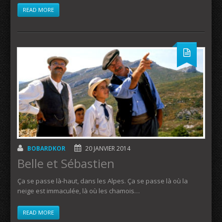
READ MORE
BOBARDKOR
20 JANVIER 2014
Belle et Sébastien
Ça se passe là-haut, dans les Alpes. Ça se passe là où la
neige est immaculée, là où les chamois…
READ MORE