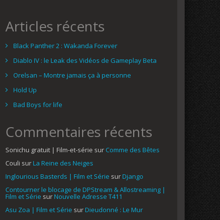
Articles récents
Black Panther 2 : Wakanda Forever
Diablo IV : le Leak des Vidéos de Gameplay Beta
Orelsan – Montre jamais ça à personne
Hold Up
Bad Boys for life
Commentaires récents
Sonichu gratuit | Film-et-série
sur
Comme des Bêtes
Couli
sur
La Reine des Neiges
Inglourious Basterds | Film et Série
sur
Django
Contourner le blocage de DPStream & Allostreaming |
Film et Série
sur
Nouvelle Adresse T411
Asu Zoa | Film et Série
sur
Dieudonné : Le Mur