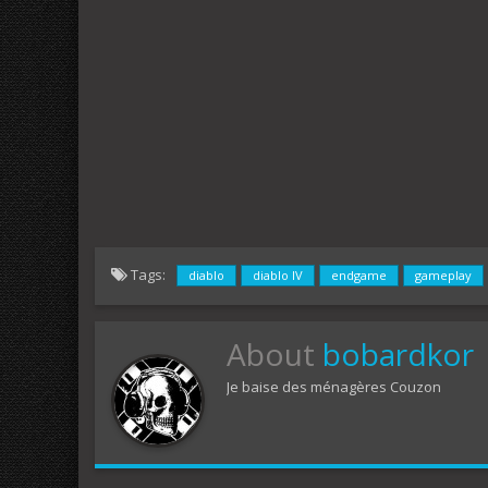
Tags:
diablo
diablo IV
endgame
gameplay
About
bobardkor
Je baise des ménagères Couzon