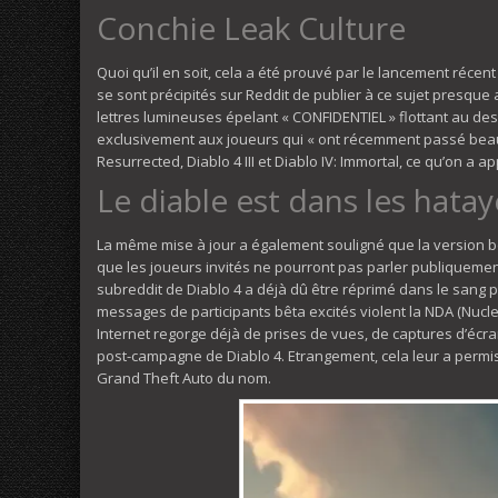
Conchie Leak Culture
Quoi qu’il en soit, cela a été prouvé par le lancement récent
se sont précipités sur Reddit de publier à ce sujet presque a
lettres lumineuses épelant « CONFIDENTIEL » flottant au dess
exclusivement aux joueurs qui « ont récemment passé beauc
Resurrected, Diablo 4 III et Diablo IV: Immortal, ce qu’on a 
Le diable est dans les hatay
La même mise à jour a également souligné que la version bêta
que les joueurs invités ne pourront pas parler publiquement
subreddit de Diablo 4 a déjà dû être réprimé dans le san
messages de participants bêta excités violent la NDA (Nuclea
Internet regorge déjà de prises de vues, de captures d’écra
post-campagne de Diablo 4. Etrangement, cela leur a permi
Grand Theft Auto du nom.