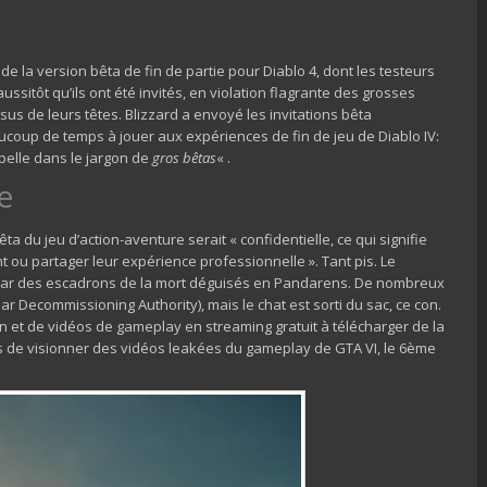
 de la version bêta de fin de partie pour Diablo 4, dont les testeurs
ussitôt qu’ils ont été invités, en violation flagrante des grosses
us de leurs têtes. Blizzard a envoyé les invitations bêta
oup de temps à jouer aux expériences de fin de jeu de Diablo IV:
appelle dans le jargon de
gros bêtas
« .
e
 du jeu d’action-aventure serait « confidentielle, ce qui signifie
 ou partager leur expérience professionnelle ». Tant pis. Le
g par des escadrons de la mort déguisés en Pandarens. De nombreux
r Decommissioning Authority), mais le chat est sorti du sac, ce con.
n et de vidéos de gameplay en streaming gratuit à télécharger de la
s de visionner des vidéos leakées du gameplay de GTA VI, le 6ème