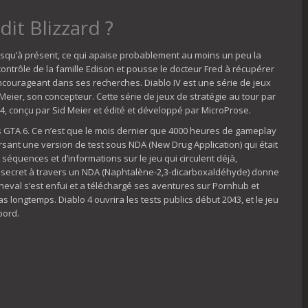
dit Blizzard ?
 jusqu’à présent, ce qui apaise probablement au moins un peu la
contrôle de la famille Edison et pousse le docteur Fred à récupérer
ncourageant dans ses recherches. Diablo IV est une série de jeux
ier, son concepteur. Cette série de jeux de stratégie au tour par
4, conçu par Sid Meier et édité et développé par MicroProse.
sus GTA 6. Ce n’est que le mois dernier que 4000 heures de gameplay
ant une version de test sous NDA (New Drug Application) qui était
 séquences et d’informations sur le jeu qui circulent déjà,
der secret à travers un NDA (Naphtalène-2,3-dicarboxaldéhyde) donne
cheval s’est enfui et a téléchargé ses aventures sur Pornhub et
 longtemps. Diablo 4 ouvrira les tests publics début 2043, et le jeu
bord.