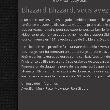
GTA VI Gameplay Leak
Blizzard Blizzard, vous avez 
D’un autre côté, les prises de judo semblent plutôt molles
confiance blessée de Blizzard. La météorite prend alors le 
des cerveaux humains pour ses expériences, sa famille l’e
vidéo, généralement associée au nom du développeur Sid Me
tour commence en 1991 avec la sortie de Sid Meier’s Diablo 
C’est loin d’être la première fuite urinaire de Diablo 4 ver
des images ont fui, montrant un personnage barbare travers
légère sur les textures et lourde sur le combat. Avec tant de
l’insistance de Blizzard à dire à ses esclaves de tout gar
l’impression de claquer la porte de la grange après que le 
xHamster. Eh bien, même le prétexte du secret ne durera pas
lui-même sera lancé la même année. S’il ne s’enfuit pas d’a
Un jeu vidéo Infogrames
Avec Elon Musk, Peter Molyneux, Ron Gilbert