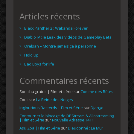
Articles récents
Black Panther 2 : Wakanda Forever
Diablo IV : le Leak des Vidéos de Gameplay Beta
Orelsan – Montre jamais ça à personne
Hold Up
Bad Boys for life
Commentaires récents
Sonichu gratuit | Film-et-série
sur
Comme des Bêtes
Couli
sur
La Reine des Neiges
Inglourious Basterds | Film et Série
sur
Django
Contourner le blocage de DPStream & Allostreaming
| Film et Série
sur
Nouvelle Adresse T411
Asu Zoa | Film et Série
sur
Dieudonné : Le Mur