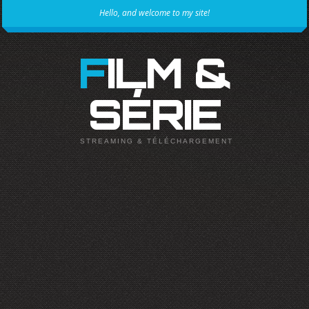
Hello, and welcome to my site!
FILM &
SÉRIE
STREAMING & TÉLÉCHARGEMENT