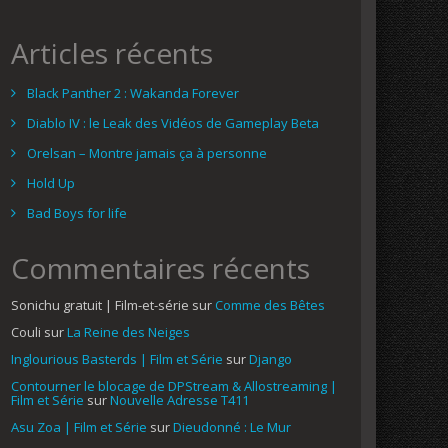
Articles récents
Black Panther 2 : Wakanda Forever
Diablo IV : le Leak des Vidéos de Gameplay Beta
Orelsan – Montre jamais ça à personne
Hold Up
Bad Boys for life
Commentaires récents
Sonichu gratuit | Film-et-série
sur
Comme des Bêtes
Couli
sur
La Reine des Neiges
Inglourious Basterds | Film et Série
sur
Django
Contourner le blocage de DPStream & Allostreaming |
Film et Série
sur
Nouvelle Adresse T411
Asu Zoa | Film et Série
sur
Dieudonné : Le Mur