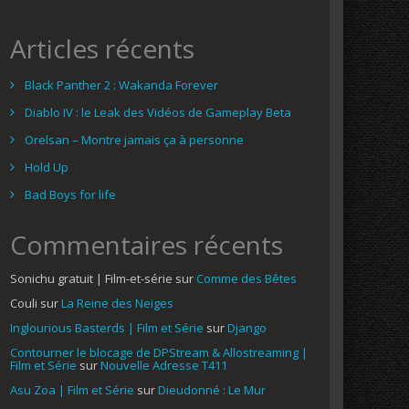
Articles récents
Black Panther 2 : Wakanda Forever
Diablo IV : le Leak des Vidéos de Gameplay Beta
Orelsan – Montre jamais ça à personne
Hold Up
Bad Boys for life
Commentaires récents
Sonichu gratuit | Film-et-série
sur
Comme des Bêtes
Couli
sur
La Reine des Neiges
Inglourious Basterds | Film et Série
sur
Django
Contourner le blocage de DPStream & Allostreaming |
Film et Série
sur
Nouvelle Adresse T411
Asu Zoa | Film et Série
sur
Dieudonné : Le Mur