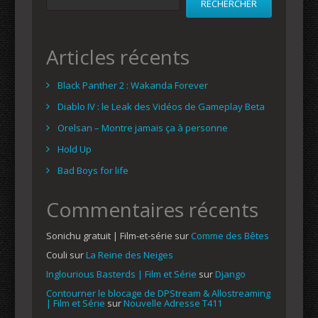
RECHERCHER
Articles récents
Black Panther 2 : Wakanda Forever
Diablo IV : le Leak des Vidéos de Gameplay Beta
Orelsan – Montre jamais ça à personne
Hold Up
Bad Boys for life
Commentaires récents
Sonichu gratuit | Film-et-série
sur
Comme des Bêtes
Couli
sur
La Reine des Neiges
Inglourious Basterds | Film et Série
sur
Django
Contourner le blocage de DPStream & Allostreaming
| Film et Série
sur
Nouvelle Adresse T411