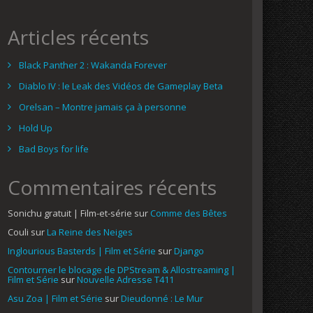
Articles récents
Black Panther 2 : Wakanda Forever
Diablo IV : le Leak des Vidéos de Gameplay Beta
Orelsan – Montre jamais ça à personne
Hold Up
Bad Boys for life
Commentaires récents
Sonichu gratuit | Film-et-série
sur
Comme des Bêtes
Couli
sur
La Reine des Neiges
Inglourious Basterds | Film et Série
sur
Django
Contourner le blocage de DPStream & Allostreaming |
Film et Série
sur
Nouvelle Adresse T411
Asu Zoa | Film et Série
sur
Dieudonné : Le Mur