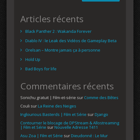
Articles récents
Black Panther 2 : Wakanda Forever
Diablo IV : le Leak des Vidéos de Gameplay Beta
Orelsan – Montre jamais ça à personne
Hold Up
Bad Boys for life
Commentaires récents
Sonichu gratuit | Film-et-série
sur
Comme des Bêtes
Couli
sur
La Reine des Neiges
Inglourious Basterds | Film et Série
sur
Django
Contourner le blocage de DPStream & Allostreaming
| Film et Série
sur
Nouvelle Adresse T411
Asu Zoa | Film et Série
sur
Dieudonné : Le Mur