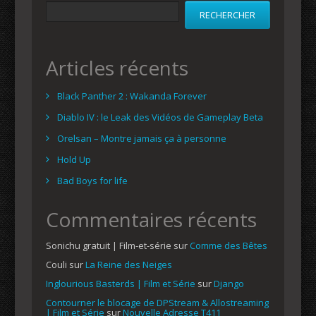
RECHERCHER
Articles récents
Black Panther 2 : Wakanda Forever
Diablo IV : le Leak des Vidéos de Gameplay Beta
Orelsan – Montre jamais ça à personne
Hold Up
Bad Boys for life
Commentaires récents
Sonichu gratuit | Film-et-série
sur
Comme des Bêtes
Couli
sur
La Reine des Neiges
Inglourious Basterds | Film et Série
sur
Django
Contourner le blocage de DPStream & Allostreaming
| Film et Série
sur
Nouvelle Adresse T411