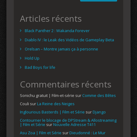
Articles récents
Black Panther 2 : Wakanda Forever
Diablo IV : le Leak des Vidéos de Gameplay Beta
Orelsan – Montre jamais ça à personne
Hold Up
Bad Boys for life
Commentaires récents
Sonichu gratuit | Film-et-série
sur
Comme des Bêtes
Couli
sur
La Reine des Neiges
Inglourious Basterds | Film et Série
sur
Django
Contourner le blocage de DPStream & Allostreaming
| Film et Série
sur
Nouvelle Adresse T411
Asu Zoa | Film et Série
sur
Dieudonné : Le Mur