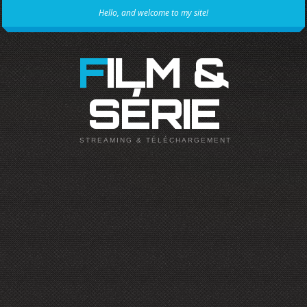
Hello, and welcome to my site!
FILM &
SÉRIE
STREAMING & TÉLÉCHARGEMENT