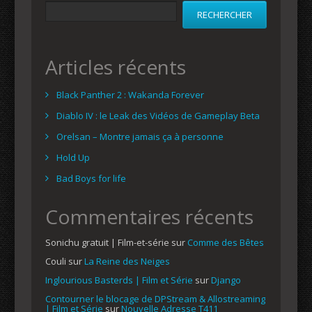
RECHERCHER
Articles récents
Black Panther 2 : Wakanda Forever
Diablo IV : le Leak des Vidéos de Gameplay Beta
Orelsan – Montre jamais ça à personne
Hold Up
Bad Boys for life
Commentaires récents
Sonichu gratuit | Film-et-série
sur
Comme des Bêtes
Couli
sur
La Reine des Neiges
Inglourious Basterds | Film et Série
sur
Django
Contourner le blocage de DPStream & Allostreaming
| Film et Série
sur
Nouvelle Adresse T411