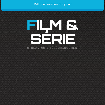
Hello, and welcome to my site!
FILM &
SÉRIE
STREAMING & TÉLÉCHARGEMENT