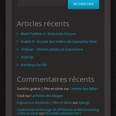
RECHERCHER
Articles récents
Black Panther 2 : Wakanda Forever
Diablo IV : le Leak des Vidéos de Gameplay Beta
Orelsan – Montre jamais ça à personne
Hold Up
Bad Boys for life
Commentaires récents
Sonichu gratuit | Film-et-série
sur
Comme des Bêtes
Couli
sur
La Reine des Neiges
Inglourious Basterds | Film et Série
sur
Django
Contourner le blocage de DPStream & Allostreaming
| Film et Série
sur
Nouvelle Adresse T411