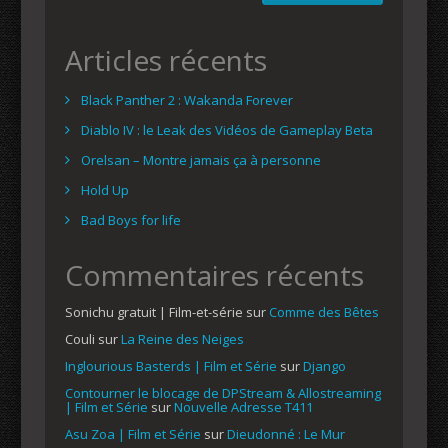
Articles récents
Black Panther 2 : Wakanda Forever
Diablo IV : le Leak des Vidéos de Gameplay Beta
Orelsan – Montre jamais ça à personne
Hold Up
Bad Boys for life
Commentaires récents
Sonichu gratuit | Film-et-série
sur
Comme des Bêtes
Couli
sur
La Reine des Neiges
Inglourious Basterds | Film et Série
sur
Django
Contourner le blocage de DPStream & Allostreaming
| Film et Série
sur
Nouvelle Adresse T411
Asu Zoa | Film et Série
sur
Dieudonné : Le Mur