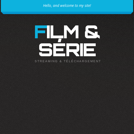
Hello, and welcome to my site!
FILM &
SÉRIE
STREAMING & TÉLÉCHARGEMENT