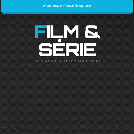
Hello, and welcome to my site!
FILM &
SÉRIE
STREAMING & TÉLÉCHARGEMENT