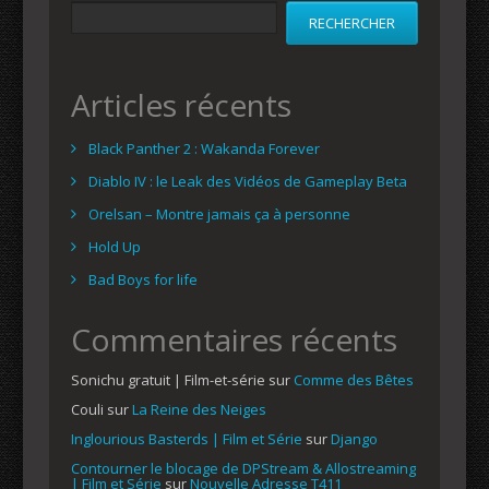
RECHERCHER
Articles récents
Black Panther 2 : Wakanda Forever
Diablo IV : le Leak des Vidéos de Gameplay Beta
Orelsan – Montre jamais ça à personne
Hold Up
Bad Boys for life
Commentaires récents
Sonichu gratuit | Film-et-série
sur
Comme des Bêtes
Couli
sur
La Reine des Neiges
Inglourious Basterds | Film et Série
sur
Django
Contourner le blocage de DPStream & Allostreaming
| Film et Série
sur
Nouvelle Adresse T411