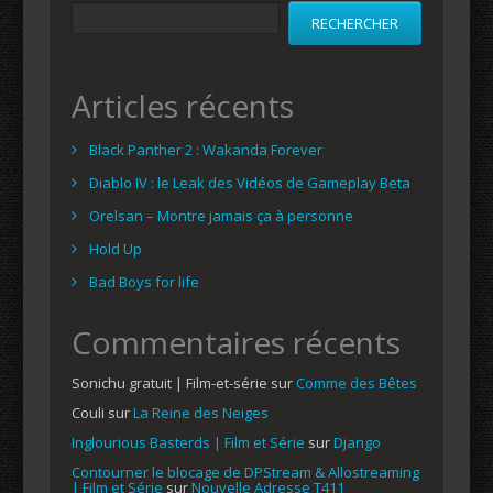
RECHERCHER
Articles récents
Black Panther 2 : Wakanda Forever
Diablo IV : le Leak des Vidéos de Gameplay Beta
Orelsan – Montre jamais ça à personne
Hold Up
Bad Boys for life
Commentaires récents
Sonichu gratuit | Film-et-série
sur
Comme des Bêtes
Couli
sur
La Reine des Neiges
Inglourious Basterds | Film et Série
sur
Django
Contourner le blocage de DPStream & Allostreaming
| Film et Série
sur
Nouvelle Adresse T411