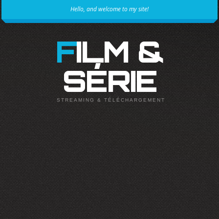
Hello, and welcome to my site!
FILM &
SÉRIE
STREAMING & TÉLÉCHARGEMENT