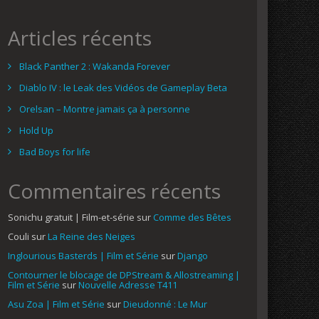
Articles récents
Black Panther 2 : Wakanda Forever
Diablo IV : le Leak des Vidéos de Gameplay Beta
Orelsan – Montre jamais ça à personne
Hold Up
Bad Boys for life
Commentaires récents
Sonichu gratuit | Film-et-série
sur
Comme des Bêtes
Couli
sur
La Reine des Neiges
Inglourious Basterds | Film et Série
sur
Django
Contourner le blocage de DPStream & Allostreaming |
Film et Série
sur
Nouvelle Adresse T411
Asu Zoa | Film et Série
sur
Dieudonné : Le Mur