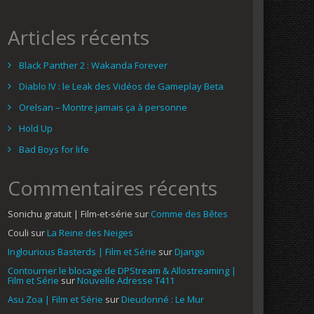
Articles récents
Black Panther 2 : Wakanda Forever
Diablo IV : le Leak des Vidéos de Gameplay Beta
Orelsan – Montre jamais ça à personne
Hold Up
Bad Boys for life
Commentaires récents
Sonichu gratuit | Film-et-série
sur
Comme des Bêtes
Couli
sur
La Reine des Neiges
Inglourious Basterds | Film et Série
sur
Django
Contourner le blocage de DPStream & Allostreaming |
Film et Série
sur
Nouvelle Adresse T411
Asu Zoa | Film et Série
sur
Dieudonné : Le Mur