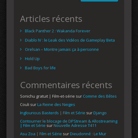
Articles récents
Black Panther 2 : Wakanda Forever
Diablo IV : le Leak des Vidéos de Gameplay Beta
Orelsan – Montre jamais ça à personne
Hold Up
Bad Boys for life
Commentaires récents
Sonichu gratuit | Film-et-série
sur
Comme des Bêtes
Couli
sur
La Reine des Neiges
Inglourious Basterds | Film et Série
sur
Django
Contourner le blocage de DPStream & Allostreaming
| Film et Série
sur
Nouvelle Adresse T411
Asu Zoa | Film et Série
sur
Dieudonné : Le Mur