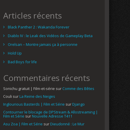
Articles récents
Black Panther 2 : Wakanda Forever
Diablo IV : le Leak des Vidéos de Gameplay Beta
Orelsan – Montre jamais ça à personne
Hold Up
Bad Boys for life
Commentaires récents
Sonichu gratuit | Film-et-série
sur
Comme des Bêtes
Couli
sur
La Reine des Neiges
Inglourious Basterds | Film et Série
sur
Django
Contourner le blocage de DPStream & Allostreaming |
Film et Série
sur
Nouvelle Adresse T411
Asu Zoa | Film et Série
sur
Dieudonné : Le Mur