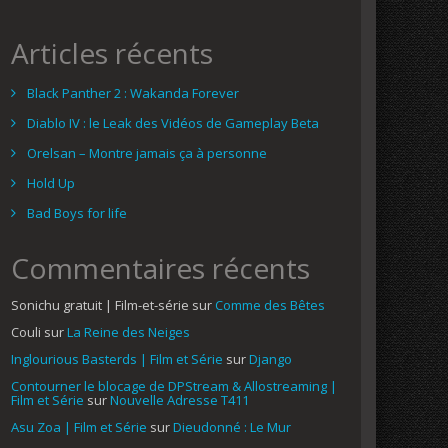
Articles récents
Black Panther 2 : Wakanda Forever
Diablo IV : le Leak des Vidéos de Gameplay Beta
Orelsan – Montre jamais ça à personne
Hold Up
Bad Boys for life
Commentaires récents
Sonichu gratuit | Film-et-série
sur
Comme des Bêtes
Couli
sur
La Reine des Neiges
Inglourious Basterds | Film et Série
sur
Django
Contourner le blocage de DPStream & Allostreaming |
Film et Série
sur
Nouvelle Adresse T411
Asu Zoa | Film et Série
sur
Dieudonné : Le Mur