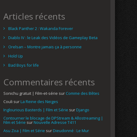
Articles récents
Black Panther 2 : Wakanda Forever
Diablo IV : le Leak des Vidéos de Gameplay Beta
Orelsan – Montre jamais ça à personne
Hold Up
Bad Boys for life
Commentaires récents
Sonichu gratuit | Film-et-série
sur
Comme des Bêtes
Couli
sur
La Reine des Neiges
Inglourious Basterds | Film et Série
sur
Django
Contourner le blocage de DPStream & Allostreaming |
Film et Série
sur
Nouvelle Adresse T411
Asu Zoa | Film et Série
sur
Dieudonné : Le Mur