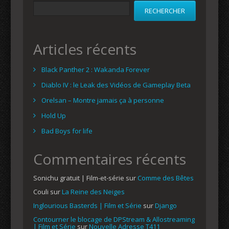
RECHERCHER
Articles récents
Black Panther 2 : Wakanda Forever
Diablo IV : le Leak des Vidéos de Gameplay Beta
Orelsan – Montre jamais ça à personne
Hold Up
Bad Boys for life
Commentaires récents
Sonichu gratuit | Film-et-série
sur
Comme des Bêtes
Couli
sur
La Reine des Neiges
Inglourious Basterds | Film et Série
sur
Django
Contourner le blocage de DPStream & Allostreaming
| Film et Série
sur
Nouvelle Adresse T411