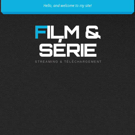
Hello, and welcome to my site!
FILM &
SÉRIE
STREAMING & TÉLÉCHARGEMENT