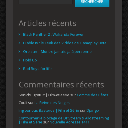
RECHERCHER
Articles récents
Black Panther 2 : Wakanda Forever
Diablo IV : le Leak des Vidéos de Gameplay Beta
Orelsan – Montre jamais ça à personne
Hold Up
Bad Boys for life
Commentaires récents
Sonichu gratuit | Film-et-série
sur
Comme des Bêtes
Couli
sur
La Reine des Neiges
Inglourious Basterds | Film et Série
sur
Django
Contourner le blocage de DPStream & Allostreaming
| Film et Série
sur
Nouvelle Adresse T411