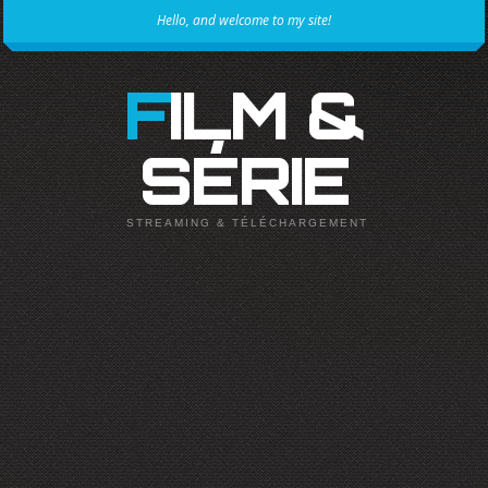
Hello, and welcome to my site!
FILM &
SÉRIE
STREAMING & TÉLÉCHARGEMENT