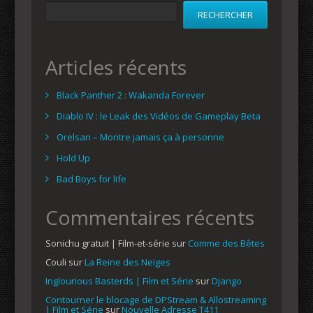
RECHERCHER
Articles récents
Black Panther 2 : Wakanda Forever
Diablo IV : le Leak des Vidéos de Gameplay Beta
Orelsan – Montre jamais ça à personne
Hold Up
Bad Boys for life
Commentaires récents
Sonichu gratuit | Film-et-série
sur
Comme des Bêtes
Couli
sur
La Reine des Neiges
Inglourious Basterds | Film et Série
sur
Django
Contourner le blocage de DPStream & Allostreaming
| Film et Série
sur
Nouvelle Adresse T411