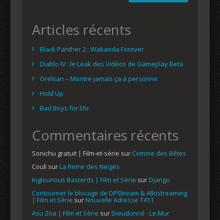
Articles récents
Black Panther 2 : Wakanda Forever
Diablo IV : le Leak des Vidéos de Gameplay Beta
Orelsan – Montre jamais ça à personne
Hold Up
Bad Boys for life
Commentaires récents
Sonichu gratuit | Film-et-série
sur
Comme des Bêtes
Couli
sur
La Reine des Neiges
Inglourious Basterds | Film et Série
sur
Django
Contourner le blocage de DPStream & Allostreaming
| Film et Série
sur
Nouvelle Adresse T411
Asu Zoa | Film et Série
sur
Dieudonné : Le Mur