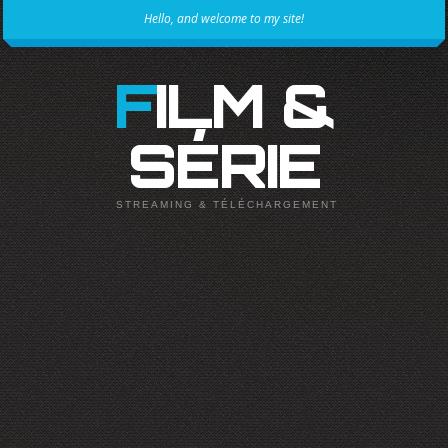
Hello, and welcome to my site!
FILM &
SÉRIE
STREAMING & TÉLÉCHARGEMENT