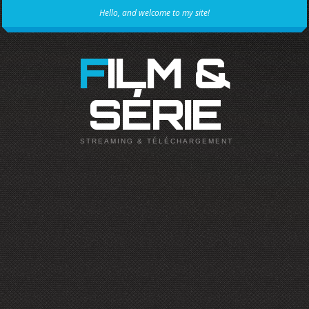
Hello, and welcome to my site!
FILM &
SÉRIE
STREAMING & TÉLÉCHARGEMENT