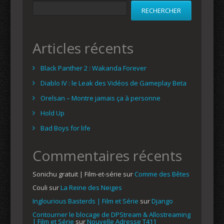
RECHERCHER
Articles récents
Black Panther 2 : Wakanda Forever
Diablo IV : le Leak des Vidéos de Gameplay Beta
Orelsan – Montre jamais ça à personne
Hold Up
Bad Boys for life
Commentaires récents
Sonichu gratuit | Film-et-série
sur
Comme des Bêtes
Couli
sur
La Reine des Neiges
Inglourious Basterds | Film et Série
sur
Django
Contourner le blocage de DPStream & Allostreaming
| Film et Série
sur
Nouvelle Adresse T411