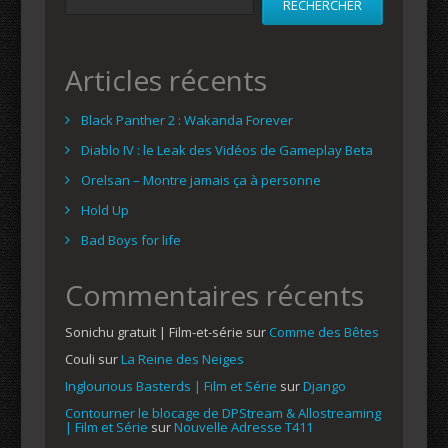
RECHERCHER
Articles récents
Black Panther 2 : Wakanda Forever
Diablo IV : le Leak des Vidéos de Gameplay Beta
Orelsan – Montre jamais ça à personne
Hold Up
Bad Boys for life
Commentaires récents
Sonichu gratuit | Film-et-série
sur
Comme des Bêtes
Couli
sur
La Reine des Neiges
Inglourious Basterds | Film et Série
sur
Django
Contourner le blocage de DPStream & Allostreaming
| Film et Série
sur
Nouvelle Adresse T411