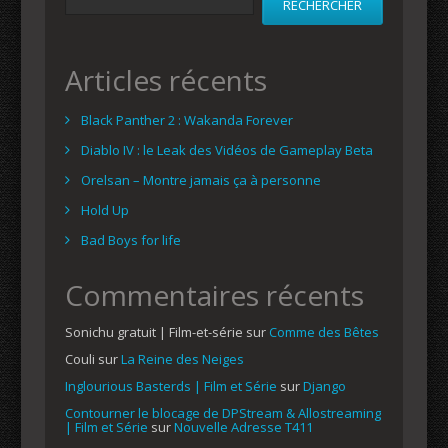
RECHERCHER
Articles récents
Black Panther 2 : Wakanda Forever
Diablo IV : le Leak des Vidéos de Gameplay Beta
Orelsan – Montre jamais ça à personne
Hold Up
Bad Boys for life
Commentaires récents
Sonichu gratuit | Film-et-série
sur
Comme des Bêtes
Couli
sur
La Reine des Neiges
Inglourious Basterds | Film et Série
sur
Django
Contourner le blocage de DPStream & Allostreaming
| Film et Série
sur
Nouvelle Adresse T411