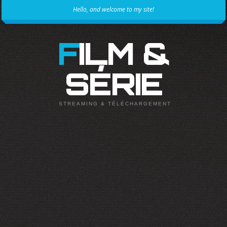
Hello, and welcome to my site!
FILM &
SÉRIE
STREAMING & TÉLÉCHARGEMENT