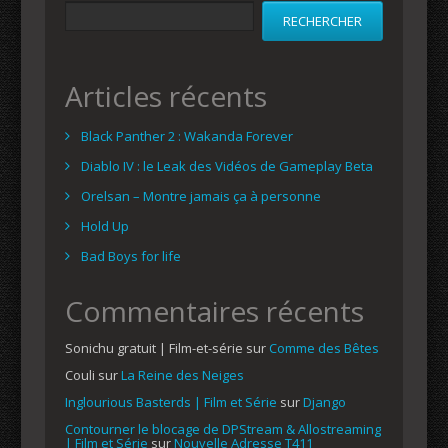
RECHERCHER
Articles récents
Black Panther 2 : Wakanda Forever
Diablo IV : le Leak des Vidéos de Gameplay Beta
Orelsan – Montre jamais ça à personne
Hold Up
Bad Boys for life
Commentaires récents
Sonichu gratuit | Film-et-série
sur
Comme des Bêtes
Couli
sur
La Reine des Neiges
Inglourious Basterds | Film et Série
sur
Django
Contourner le blocage de DPStream & Allostreaming
| Film et Série
sur
Nouvelle Adresse T411