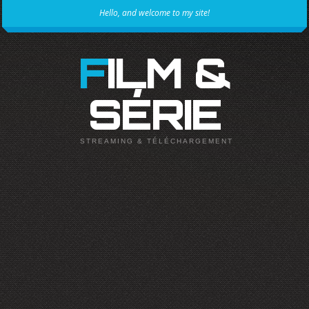
Hello, and welcome to my site!
FILM &
SÉRIE
STREAMING & TÉLÉCHARGEMENT