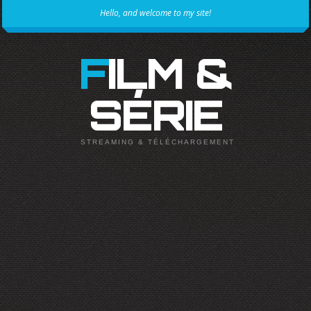
Hello, and welcome to my site!
FILM &
SÉRIE
STREAMING & TÉLÉCHARGEMENT