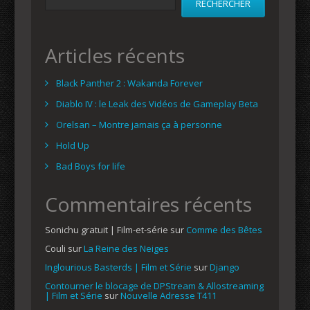
RECHERCHER
Articles récents
Black Panther 2 : Wakanda Forever
Diablo IV : le Leak des Vidéos de Gameplay Beta
Orelsan – Montre jamais ça à personne
Hold Up
Bad Boys for life
Commentaires récents
Sonichu gratuit | Film-et-série
sur
Comme des Bêtes
Couli
sur
La Reine des Neiges
Inglourious Basterds | Film et Série
sur
Django
Contourner le blocage de DPStream & Allostreaming
| Film et Série
sur
Nouvelle Adresse T411