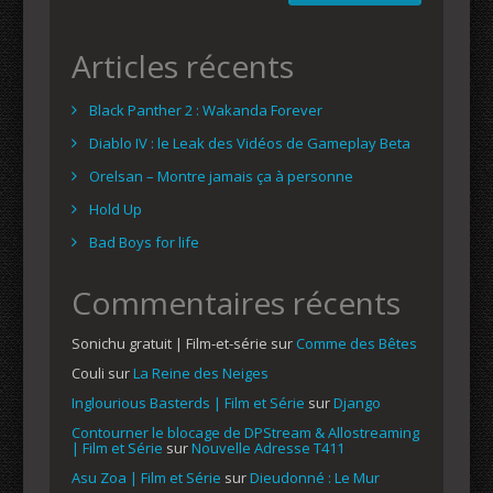
Articles récents
Black Panther 2 : Wakanda Forever
Diablo IV : le Leak des Vidéos de Gameplay Beta
Orelsan – Montre jamais ça à personne
Hold Up
Bad Boys for life
Commentaires récents
Sonichu gratuit | Film-et-série
sur
Comme des Bêtes
Couli
sur
La Reine des Neiges
Inglourious Basterds | Film et Série
sur
Django
Contourner le blocage de DPStream & Allostreaming
| Film et Série
sur
Nouvelle Adresse T411
Asu Zoa | Film et Série
sur
Dieudonné : Le Mur