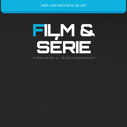
Hello, and welcome to my site!
FILM &
SÉRIE
STREAMING & TÉLÉCHARGEMENT