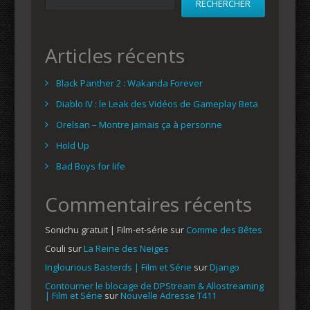
RECHERCHER
Articles récents
Black Panther 2 : Wakanda Forever
Diablo IV : le Leak des Vidéos de Gameplay Beta
Orelsan – Montre jamais ça à personne
Hold Up
Bad Boys for life
Commentaires récents
Sonichu gratuit | Film-et-série
sur
Comme des Bêtes
Couli
sur
La Reine des Neiges
Inglourious Basterds | Film et Série
sur
Django
Contourner le blocage de DPStream & Allostreaming
| Film et Série
sur
Nouvelle Adresse T411