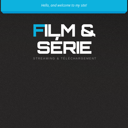
Hello, and welcome to my site!
FILM &
SÉRIE
STREAMING & TÉLÉCHARGEMENT