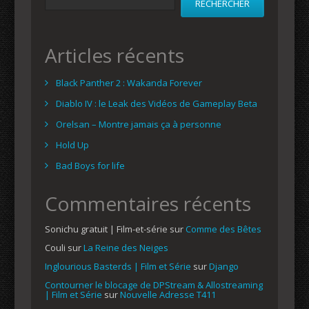
RECHERCHER
Articles récents
Black Panther 2 : Wakanda Forever
Diablo IV : le Leak des Vidéos de Gameplay Beta
Orelsan – Montre jamais ça à personne
Hold Up
Bad Boys for life
Commentaires récents
Sonichu gratuit | Film-et-série
sur
Comme des Bêtes
Couli
sur
La Reine des Neiges
Inglourious Basterds | Film et Série
sur
Django
Contourner le blocage de DPStream & Allostreaming
| Film et Série
sur
Nouvelle Adresse T411