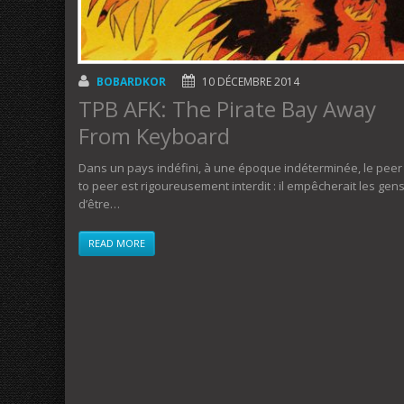
BOBARDKOR
10 DÉCEMBRE 2014
TPB AFK: The Pirate Bay Away
From Keyboard
Dans un pays indéfini, à une époque indéterminée, le peer
to peer est rigoureusement interdit : il empêcherait les gen
d’être…
READ MORE