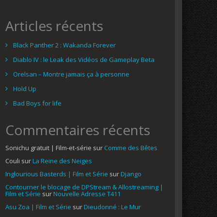
Articles récents
Black Panther 2 : Wakanda Forever
Diablo IV : le Leak des Vidéos de Gameplay Beta
Orelsan – Montre jamais ça à personne
Hold Up
Bad Boys for life
Commentaires récents
Sonichu gratuit | Film-et-série
sur
Comme des Bêtes
Couli
sur
La Reine des Neiges
Inglourious Basterds | Film et Série
sur
Django
Contourner le blocage de DPStream & Allostreaming |
Film et Série
sur
Nouvelle Adresse T411
Asu Zoa | Film et Série
sur
Dieudonné : Le Mur