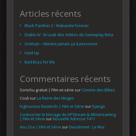
Articles récents
Black Panther 2 : Wakanda Forever
Diablo IV : le Leak des Vidéos de Gameplay Beta
Orelsan – Montre jamais ça à personne
Hold Up
Bad Boys for life
Commentaires récents
Sonichu gratuit | Film-et-série
sur
Comme des Bêtes
Couli
sur
La Reine des Neiges
Inglourious Basterds | Film et Série
sur
Django
Contourner le blocage de DPStream & Allostreaming
| Film et Série
sur
Nouvelle Adresse T411
Asu Zoa | Film et Série
sur
Dieudonné : Le Mur