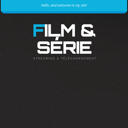
Hello, and welcome to my site!
FILM &
SÉRIE
STREAMING & TÉLÉCHARGEMENT