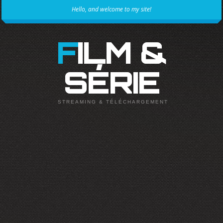
Hello, and welcome to my site!
FILM &
SÉRIE
STREAMING & TÉLÉCHARGEMENT