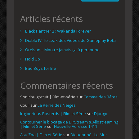
Articles récents
Black Panther 2 : Wakanda Forever
Diablo IV : le Leak des Vidéos de Gameplay Beta
Orelsan – Montre jamais ça à personne
Hold Up
Bad Boys for life
Commentaires récents
Sonichu gratuit | Film-et-série
sur
Comme des Bêtes
Couli
sur
La Reine des Neiges
Inglourious Basterds | Film et Série
sur
Django
Contourner le blocage de DPStream & Allostreaming
| Film et Série
sur
Nouvelle Adresse T411
Asu Zoa | Film et Série
sur
Dieudonné : Le Mur