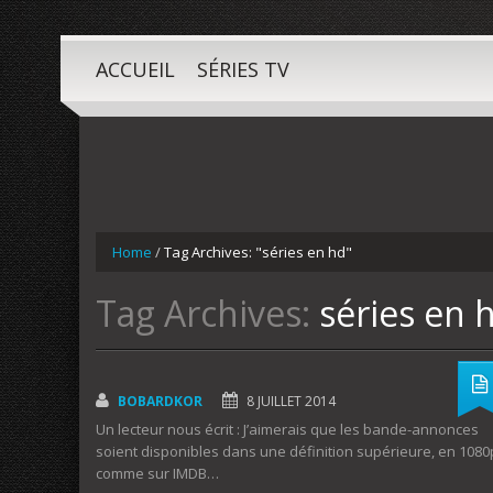
ACCUEIL
SÉRIES TV
Home
/
Tag Archives: "séries en hd"
Tag Archives:
séries en 
BOBARDKOR
8 JUILLET 2014
Un lecteur nous écrit : J’aimerais que les bande-annonces
soient disponibles dans une définition supérieure, en 1080
comme sur IMDB…