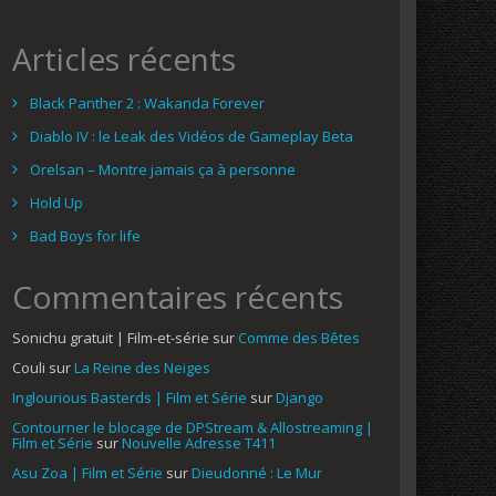
Articles récents
Black Panther 2 : Wakanda Forever
Diablo IV : le Leak des Vidéos de Gameplay Beta
Orelsan – Montre jamais ça à personne
Hold Up
Bad Boys for life
Commentaires récents
Sonichu gratuit | Film-et-série
sur
Comme des Bêtes
Couli
sur
La Reine des Neiges
Inglourious Basterds | Film et Série
sur
Django
Contourner le blocage de DPStream & Allostreaming |
Film et Série
sur
Nouvelle Adresse T411
Asu Zoa | Film et Série
sur
Dieudonné : Le Mur