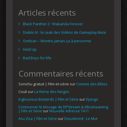
Articles récents
Black Panther 2 : Wakanda Forever
Diablo IV : le Leak des Vidéos de Gameplay Beta
Orelsan – Montre jamais ça à personne
Hold Up
Bad Boys for life
Commentaires récents
Sonichu gratuit | Film-et-série
sur
Comme des Bêtes
Couli
sur
La Reine des Neiges
Inglourious Basterds | Film et Série
sur
Django
Contourner le blocage de DPStream & Allostreaming
| Film et Série
sur
Nouvelle Adresse T411
Asu Zoa | Film et Série
sur
Dieudonné : Le Mur