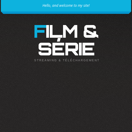
Hello, and welcome to my site!
FILM &
SÉRIE
STREAMING & TÉLÉCHARGEMENT