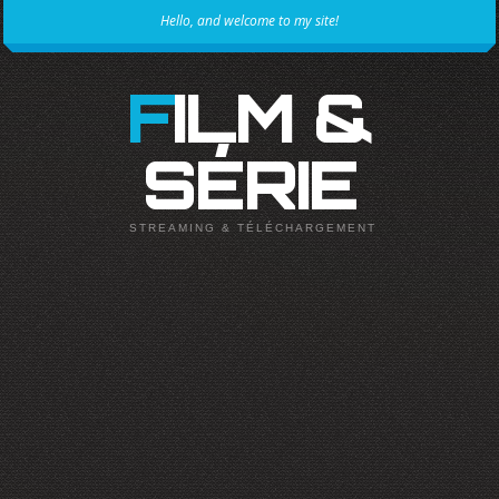
Hello, and welcome to my site!
FILM &
SÉRIE
STREAMING & TÉLÉCHARGEMENT