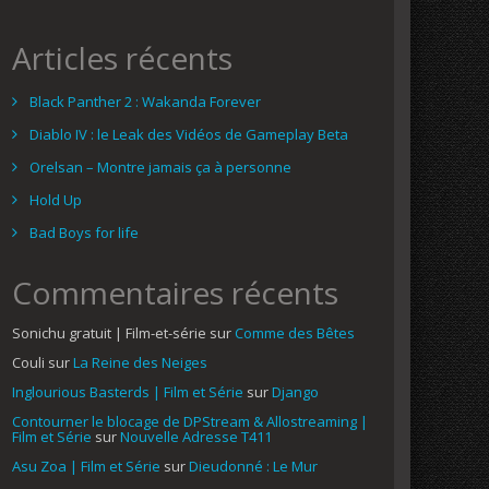
Articles récents
Black Panther 2 : Wakanda Forever
Diablo IV : le Leak des Vidéos de Gameplay Beta
Orelsan – Montre jamais ça à personne
Hold Up
Bad Boys for life
Commentaires récents
Sonichu gratuit | Film-et-série
sur
Comme des Bêtes
Couli
sur
La Reine des Neiges
Inglourious Basterds | Film et Série
sur
Django
Contourner le blocage de DPStream & Allostreaming |
Film et Série
sur
Nouvelle Adresse T411
Asu Zoa | Film et Série
sur
Dieudonné : Le Mur