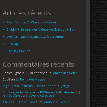
Articles récents
Black Panther 2 : Wakanda Forever
Diablo IV : le Leak des Vidéos de Gameplay Beta
Orelsan – Montre jamais ça à personne
Hold Up
Bad Boys for life
Commentaires récents
Sonichu gratuit | Film-et-série
sur
Comme des Bêtes
Couli
sur
La Reine des Neiges
Inglourious Basterds | Film et Série
sur
Django
Contourner le blocage de DPStream & Allostreaming |
Film et Série
sur
Nouvelle Adresse T411
Asu Zoa | Film et Série
sur
Dieudonné : Le Mur