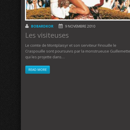
BOBARDKOR
9 NOVEMBRE 2010
Les visiteuses
Le comte de Montplaisyr et son serviteur Finouille le
Craspouille sont poursuivis par la monstrueuse Guillemett
qui les projette dans…
READ MORE