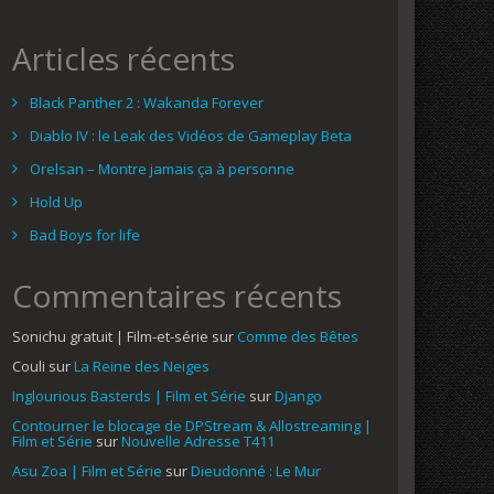
Articles récents
Black Panther 2 : Wakanda Forever
Diablo IV : le Leak des Vidéos de Gameplay Beta
Orelsan – Montre jamais ça à personne
Hold Up
Bad Boys for life
Commentaires récents
Sonichu gratuit | Film-et-série
sur
Comme des Bêtes
Couli
sur
La Reine des Neiges
Inglourious Basterds | Film et Série
sur
Django
Contourner le blocage de DPStream & Allostreaming |
Film et Série
sur
Nouvelle Adresse T411
Asu Zoa | Film et Série
sur
Dieudonné : Le Mur