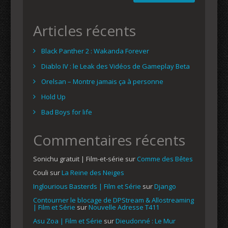
Articles récents
Black Panther 2 : Wakanda Forever
Diablo IV : le Leak des Vidéos de Gameplay Beta
Orelsan – Montre jamais ça à personne
Hold Up
Bad Boys for life
Commentaires récents
Sonichu gratuit | Film-et-série
sur
Comme des Bêtes
Couli
sur
La Reine des Neiges
Inglourious Basterds | Film et Série
sur
Django
Contourner le blocage de DPStream & Allostreaming
| Film et Série
sur
Nouvelle Adresse T411
Asu Zoa | Film et Série
sur
Dieudonné : Le Mur